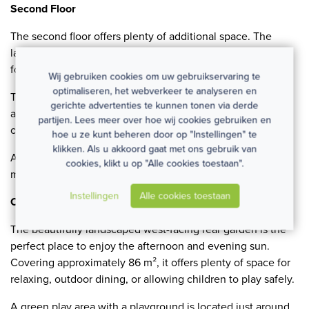
Second Floor
The second floor offers plenty of additional space. The
landing features a separate laundry room with connections
for both a washing machine and tumble dryer.
Wij gebruiken cookies om uw gebruikservaring te
optimaliseren, het webverkeer te analyseren en
This floor also includes a fourth bedroom measuring
gerichte advertenties te kunnen tonen via derde
approximately 2.83 x 1.89 meters, ideal as a guest room,
partijen. Lees meer over hoe wij cookies gebruiken en
children's bedroom, or home office.
hoe u ze kunt beheren door op "Instellingen" te
klikken. Als u akkoord gaat met ons gebruik van
A spacious storage room of approximately 4.56 x 1.00
cookies, klikt u op "Alle cookies toestaan".
meters provides additional storage.
Instellingen
Alle cookies toestaan
Outdoor Space
The beautifully landscaped west-facing rear garden is the
perfect place to enjoy the afternoon and evening sun.
Covering approximately 86 m², it offers plenty of space for
relaxing, outdoor dining, or allowing children to play safely.
A green play area with a playground is located just around